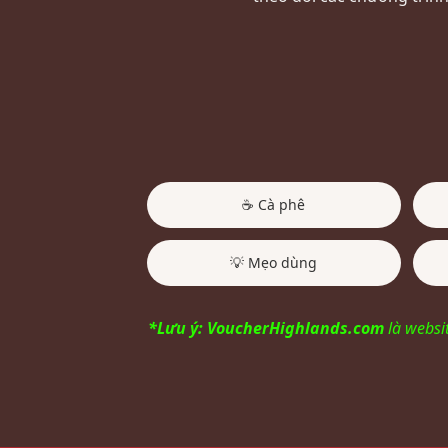
☕ Cà phê
💡 Mẹo dùng
*Lưu ý: VoucherHighlands.com
là websit