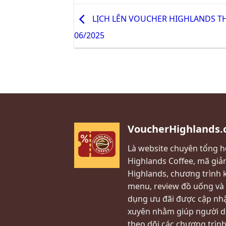
LỊCH LÊN VOUCHER HIGHLANDS T
06/2025
VoucherHighlands
Là website chuyên tổng 
Highlands Coffee, mã giả
Highlands, chương trình 
menu, review đồ uống và
dụng ưu đãi được cập nh
xuyên nhằm giúp người 
theo dõi các chương trình