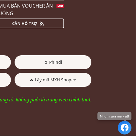
MUA BÁN VOUCHER ĂN
UỐNG
CẦN HỖ TRỢ
🥤 Phindi
🔥 Lấy mã MXH Shopee
, chúng tôi không phải là trang web chính thức
Nhóm săn mã F&B