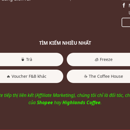
TÌM KIẾM NHIỀU NHẤT
🍵 Trà
🧊 Freeze
🔥 Voucher F&B khác
☕ The Coffee House
e tiếp thị liên kết (Affiliate Marketing), chúng tôi chỉ là đối tác
của
Shopee
hay
Highlands Coffee
.