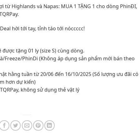
ượi từ Highlands và Napas: MUA 1 TẶNG 1 cho dòng PhinĐI,
ETQRPay.
al hời tới tay, tỉnh táo tới nóccccc!
ẽ được tặng 01 ly (size S) cùng dòng.
rà/Freeze/PhinDi (Không áp dụng sản phẩm mới bán theo
hật hằng tuần từ 20/06 đến 16/10/2025 (Số lượng ưu đãi có
ớm hơn dự kiến)
ETQRPay, không sử dụng thẻ vật lý