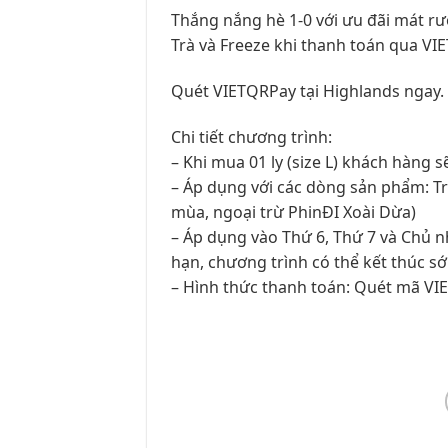
Thắng nắng hè 1-0 với ưu đãi mát r
Trà và Freeze khi thanh toán qua VI
Quét VIETQRPay tại Highlands ngay. De
Chi tiết chương trình:
– Khi mua 01 ly (size L) khách hàng s
– Áp dụng với các dòng sản phẩm: T
mùa, ngoại trừ PhinĐI Xoài Dừa​)
– Áp dụng vào Thứ 6, Thứ 7 và Chủ n
hạn, chương trình có thể kết thúc s
– Hình thức thanh toán: Quét mã VI