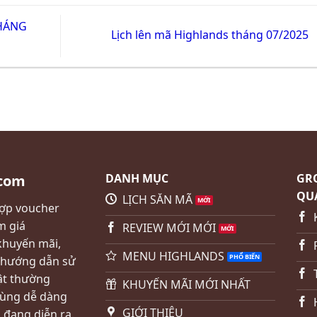
HÁNG
Lịch lên mã Highlands tháng 07/2025
DANH MỤC
GRO
.com
QU
LỊCH SĂN MÃ
hợp voucher
m giá
REVIEW MỚI MỚI
khuyến mãi,
MENU HIGHLANDS
 hướng dẫn sử
ật thường
KHUYẾN MÃI MỚI NHẤT
dùng dễ dàng
GIỚI THIỆU
 đang diễn ra.