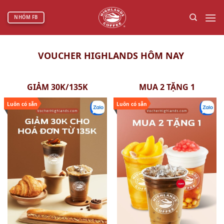
Bỏ
qua
NHÓM FB
nội
dung
VOUCHER HIGHLANDS HÔM NAY
GIẢM 30K/135K
MUA 2 TẶNG 1