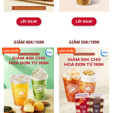
LẤY NGAY
LẤY NGAY
GIẢM 40K/169K
GIẢM 50K/199K