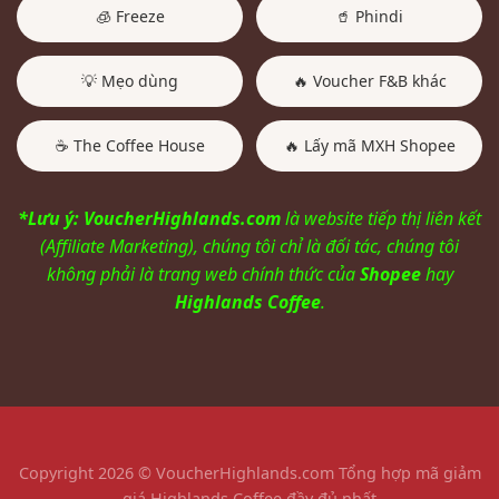
🧊 Freeze
🥤 Phindi
💡 Mẹo dùng
🔥 Voucher F&B khác
☕ The Coffee House
🔥 Lấy mã MXH Shopee
*Lưu ý: VoucherHighlands.com
là website tiếp thị liên kết
(Affiliate Marketing), chúng tôi chỉ là đối tác, chúng tôi
không phải là trang web chính thức của
Shopee
hay
Highlands Coffee
.
Copyright 2026 © VoucherHighlands.com Tổng hợp mã giảm
giá Highlands Coffee đầy đủ nhất