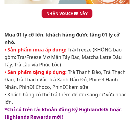
NHẬN VOUCHER NÀY
Mua 01 ly cỡ lớn, khách hàng được tặng 01 ly cỡ
nhỏ.​
• Sản phẩm mua áp dụng:
Trà/Freeze (KHÔNG bao
gồm: Trà/Freeze Mơ Mận Tây Bắc, Matcha Latte Dâu
Tây, Trà cầu vía Phúc Lộc)
• Sản phẩm tặng áp dụng:
Trà Thanh Đào, Trà Thạch
Đào, Trà Thạch Vải, Trà Xanh Đậu Đỏ, PhinĐI Hạnh
Nhân, PhinĐI Choco, PhinĐI kem sữa
• Khách hàng có thể trả thêm để đổi sang cỡ vừa hoặc
lớn.
*Chỉ có trên tài khoản đăng ký HighlandsĐi hoặc
Highlands Rewards mới!