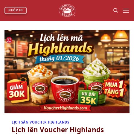
Bỏ
qua
NHÓM FB
nội
dung
01
Th1
LỊCH SĂN VOUCHER HIGHLANDS
Lịch lên Voucher Highlands