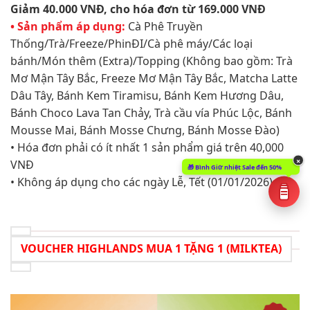
Giảm 40.000 VNĐ, cho hóa đơn từ 169.000 VNĐ​
• Sản phẩm áp dụng:
Cà Phê Truyền
Thống/Trà/Freeze/PhinĐI/Cà phê máy/Các loại
bánh/Món thêm (Extra)/Topping (Không bao gồm: Trà
Mơ Mận Tây Bắc, Freeze Mơ Mận Tây Bắc, Matcha Latte
Dâu Tây, Bánh Kem Tiramisu, Bánh Kem Hương Dâu,
Bánh Choco Lava Tan Chảy, Trà cầu vía Phúc Lộc, Bánh
Mousse Mai, Bánh Mosse Chưng, Bánh Mosse Đào)
• Hóa đơn phải có ít nhất 1 sản phẩm giá trên 40,000
×
VNĐ​
🎁 Bình Giữ nhiệt Sale đến 50%
• Không áp dụng cho các ngày Lễ, Tết (01/01/2026)
VOUCHER HIGHLANDS MUA 1 TẶNG 1 (MILKTEA)