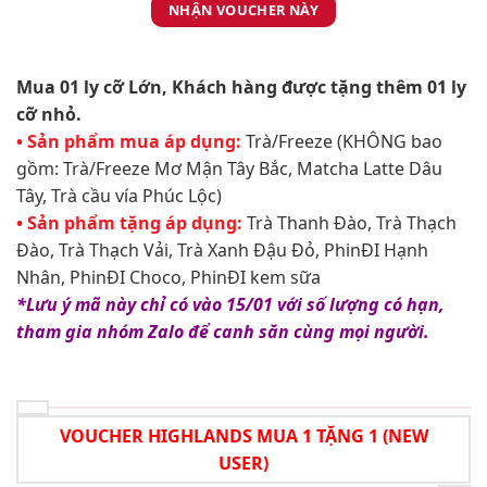
NHẬN VOUCHER NÀY
Mua 01 ly cỡ Lớn, Khách hàng được tặng thêm 01 ly
cỡ nhỏ.
• Sản phẩm mua áp dụng:
Trà/Freeze (KHÔNG bao
gồm: Trà/Freeze Mơ Mận Tây Bắc, Matcha Latte Dâu
Tây, Trà cầu vía Phúc Lộc)
• Sản phẩm tặng áp dụng:
Trà Thanh Đào, Trà Thạch
Đào, Trà Thạch Vải, Trà Xanh Đậu Đỏ, PhinĐI Hạnh
Nhân, PhinĐI Choco, PhinĐI kem sữa
*Lưu ý mã này chỉ có vào 15/01 với số lượng có hạn,
tham gia nhóm Zalo để canh săn cùng mọi người.
VOUCHER HIGHLANDS MUA 1 TẶNG 1 (NEW
USER)