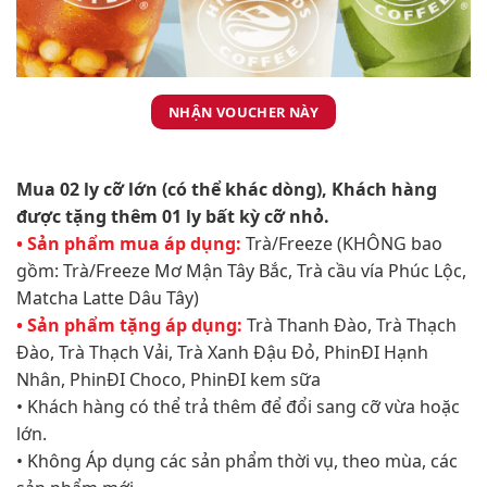
NHẬN VOUCHER NÀY
Mua 02 ly cỡ lớn (có thể khác dòng), Khách hàng
được tặng thêm 01 ly bất kỳ cỡ nhỏ.​
• Sản phẩm mua áp dụng:
Trà/Freeze (KHÔNG bao
gồm: Trà/Freeze Mơ Mận Tây Bắc, Trà cầu vía Phúc Lộc,
Matcha Latte Dâu Tây)
• Sản phẩm tặng áp dụng:
Trà Thanh Đào, Trà Thạch
Đào, Trà Thạch Vải, Trà Xanh Đậu Đỏ, PhinĐI Hạnh
Nhân, PhinĐI Choco, PhinĐI kem sữa
• Khách hàng có thể trả thêm để đổi sang cỡ vừa hoặc
lớn.
• Không Áp dụng các sản phẩm thời vụ, theo mùa, các