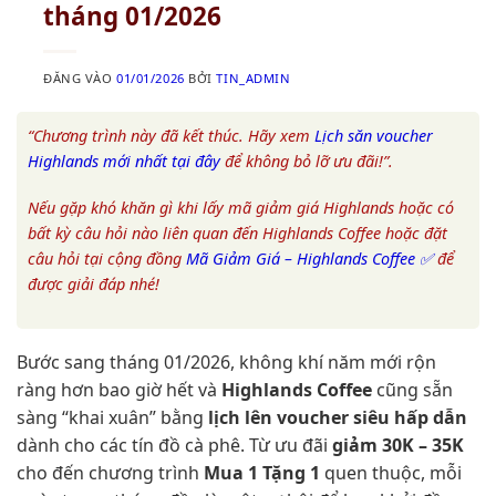
tháng 01/2026
ĐĂNG VÀO
01/01/2026
BỞI
TIN_ADMIN
“Chương trình này đã kết thúc. Hãy xem
Lịch săn voucher
Highlands mới nhất tại đây
để không bỏ lỡ ưu đãi!”.
Nếu gặp khó khăn gì khi lấy mã giảm giá Highlands hoặc có
bất kỳ câu hỏi nào liên quan đến Highlands Coffee hoặc đặt
câu hỏi tại cộng đồng
Mã Giảm Giá – Highlands Coffee ✅
để
được giải đáp nhé!
Bước sang tháng 01/2026, không khí năm mới rộn
ràng hơn bao giờ hết và
Highlands Coffee
cũng sẵn
sàng “khai xuân” bằng
lịch lên voucher siêu hấp dẫn
dành cho các tín đồ cà phê. Từ ưu đãi
giảm 30K – 35K
cho đến chương trình
Mua 1 Tặng 1
quen thuộc, mỗi