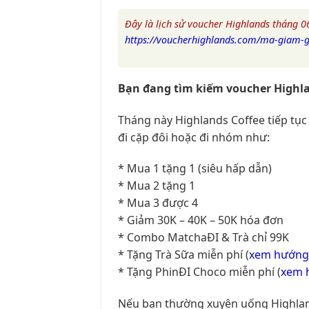
Đây là lịch sử voucher Highlands tháng 
https://voucherhighlands.com/ma-giam-gi
Bạn đang tìm kiếm voucher Highla
Tháng này Highlands Coffee tiếp tục
đi cặp đôi hoặc đi nhóm như:
* Mua 1 tặng 1 (siêu hấp dẫn)
* Mua 2 tặng 1
* Mua 3 được 4
* Giảm 30K – 40K – 50K hóa đơn
* Combo MatchaĐI & Trà chỉ 99K
* Tặng Trà Sữa miễn phí (
xem hướng 
* Tặng PhinĐI Choco miễn phí (
xem 
Nếu bạn thường xuyên uống Highlands