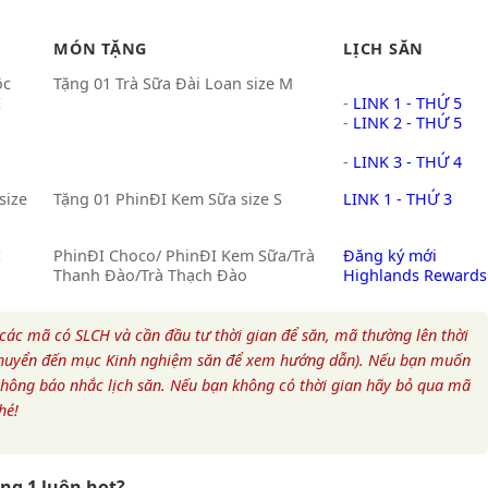
MÓN TẶNG
LỊCH SĂN
ộc
Tặng 01 Trà Sữa Đài Loan size M
I
-
LINK 1 - THỨ 5
-
LINK 2 - THỨ 5
-
LINK 3 - THỨ 4
size
Tặng 01 PhinĐI Kem Sữa size S
LINK 1 - THỨ 3
I
PhinĐI Choco/ PhinĐI Kem Sữa/Trà
Đăng ký mới
Thanh Đào/Trà Thạch Đào
Highlands Rewards
các mã có SLCH và cần đầu tư thời gian để săn, mã thường lên thời
(chuyển đến mục Kinh nghiệm săn để xem hướng dẫn). Nếu bạn muốn
thông báo nhắc lịch săn. Nếu bạn không có thời gian hãy bỏ qua mã
hé!
ng 1 luôn hot?