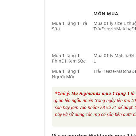
MÓN MUA
Mua 1 Tặng 1 Trà
Mua 01 ly size L thu
Sữa
Trà/Freeze/MatchaĐ
Mua 1 Tặng 1
Mua 01 ly MatchaĐI 
PhinĐI Kem Sữa
L
Mua 1 Tặng 1
Trà/Freeze/MatchaĐ
Người Mới
*Chú ý:
Mã Highlands mua 1 tặng 1
là 
gian lên ngẫu nhiên trong ngày lên mã 
săn hãy join vào nhóm FB và ZL để được 
này và sử dụng các mã có sẵn bên dưới n
Vì sao voucher Highlands mua 1 tặ