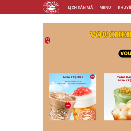
Bỏ
LỊCH SĂN MÃ
MENU
KHUYẾ
qua
nội
dung
28
Th5